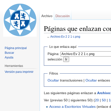
Archivo
Discusión
Páginas que enlazan co
←
Archivo:Ev 2 2 1 c.png
Saltar a:
navegación
,
buscar
Lo que enlaza aquí
Página principal
Buscar
Página:
Ayuda
selección
Herramientas
Versión para imprimir
Filtros
Ocultar
transclusiones |
Ocultar
enlaces
Las siguientes páginas enlazan a
Archivo:
Ver (previas 50 | siguientes 50) (
20
|
50
|
1
Acceso a Escritorios Virtuales
(enlace d