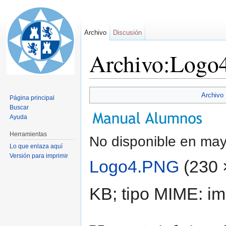
Archivo
Discusión
Archivo:Logo
Saltar a:
navegación
,
buscar
Archivo
Página principal
Buscar
Ayuda
Herramientas
No disponible en may
Lo que enlaza aquí
Versión para imprimir
Logo4.PNG
‎
(230 
KB; tipo MIME:
im