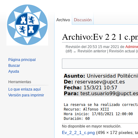
Archivo
Discusión
Archivo:Ev 2 2 1 c.p
Revisión del 20:53 15 mar 2021 de
Adminw
(dif) ← Revisión anterior | Revisión actual (d
Saltar a:
navegación
,
buscar
Página principal
Buscar
Ayuda
Herramientas
Lo que enlaza aquí
Versión para imprimir
No disponible en mayor resolución.
Ev_2_2_1_c.png
‎
(496 × 172 píxeles; 