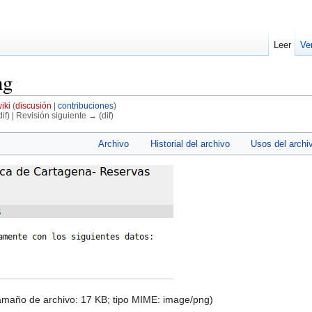
Leer
Ve
ng
iki
(
discusión
|
contribuciones
)
if) | Revisión siguiente → (dif)
Archivo
Historial del archivo
Usos del archi
tamaño de archivo: 17 KB; tipo MIME:
image/png
)