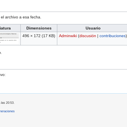
 el archivo a esa fecha.
iatura
Dimensiones
Usuario
496 × 172
(17 KB)
Adminwiki
(
discusión
|
contribuciones
)
o.
ivo:
 las 20:53.
neraciones